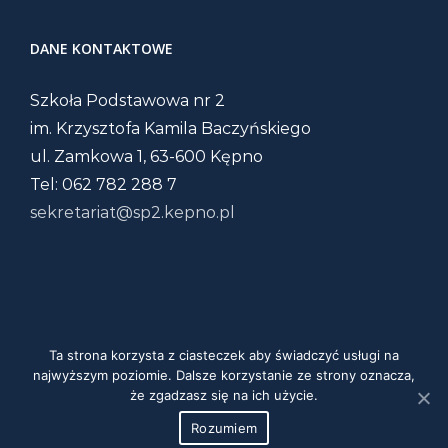
DANE KONTAKTOWE
Szkoła Podstawowa nr 2
im. Krzysztofa Kamila Baczyńskiego
ul. Zamkowa 1, 63-600 Kępno
Tel: 062 782 288 7
sekretariat@sp2.kepno.pl
Ta strona korzysta z ciasteczek aby świadczyć usługi na
Copyright 2020 | Szkoła Podstawowa Nr 2 w
najwyższym poziomie. Dalsze korzystanie ze strony oznacza,
że zgadzasz się na ich użycie.
Kępnie | Realizacja: Wojciech Wielgus
Rozumiem
Nota praw autorskich