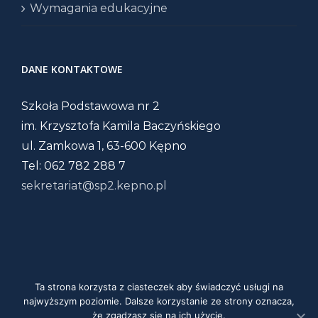
Wymagania edukacyjne
DANE KONTAKTOWE
Szkoła Podstawowa nr 2
im. Krzysztofa Kamila Baczyńskiego
ul. Zamkowa 1, 63-600 Kępno
Tel: 062 782 288 7
sekretariat@sp2.kepno.pl
Ta strona korzysta z ciasteczek aby świadczyć usługi na
Copyright 2020 | Szkoła Podstawowa Nr 2 w
najwyższym poziomie. Dalsze korzystanie ze strony oznacza,
że zgadzasz się na ich użycie.