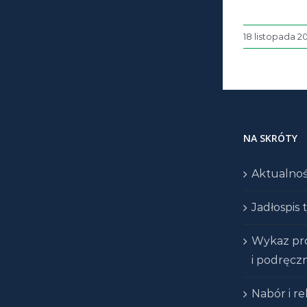
18 listopada 2
NA SKRÓTY
Aktualnoś
Jadłospis
Wykaz p
i podręcz
Nabór i re