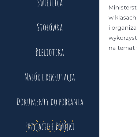
Świetlica
Ministers
w klasach
Stołówka
i organiz
wykorzyst
na temat
Biblioteka
Nabór i rekrutacja
Dokumenty do pobrania
Przyjaciele Dwójki