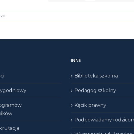
020
INNE
ci
Biblioteka szkolna
 tygodniowy
Pedagog szkolny
rogramów
Kącik prawny
ników
Podpowiadamy rodzico
krutacja