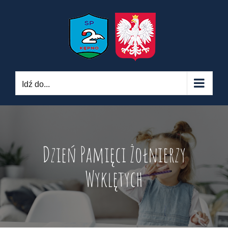
Skip
to
content
Idź do...
Dzień Pamięci Żołnierzy
Wyklętych