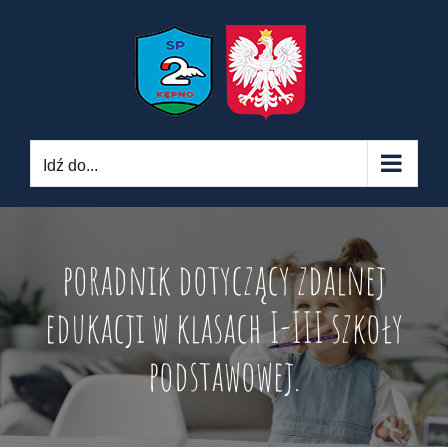
Skip
to
content
Idź do...
poradnik dotyczący zdalnej
edukacji w klasach I-III szkoły
podstawowej.