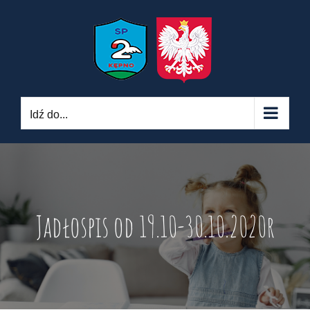
Skip
to
content
Idź do...
Jadłospis od 19.10-30.10.2020r